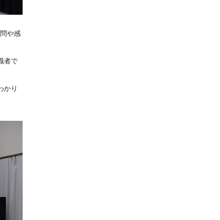
質問や感
識者で
わかり