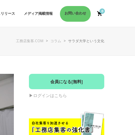
0
お問い合わせ
スリリース
メディア掲載情報
工務店集客.COM
>
コラム
>
サラダ大学という文化
会員になる[無料]
▶︎ログインはこちら