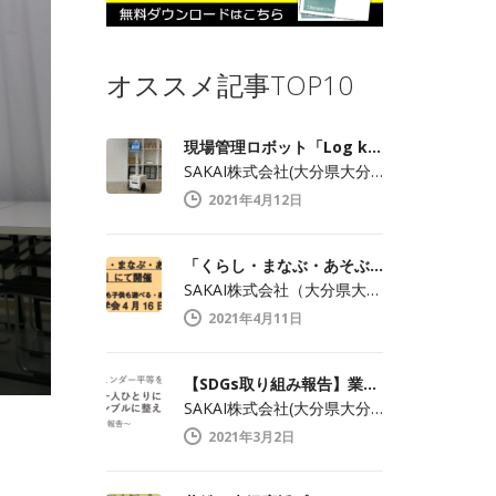
オススメ記事TOP10
現場管理ロボット「Log kun（ログくん）」のメディア向け見学会開催します！
SAKAI株式会社(大分県大分市中戸次／…
2021年4月12日
「くらし・まなぶ・あそぶ・つくろう おおいた」でメディア見学会開催！
SAKAI株式会社（大分県大分市中戸次／…
2021年4月11日
【SDGs取り組み報告】業界にとらわれずジェンダー平等を実現
SAKAI株式会社(大分県大分市中戸次／…
2021年3月2日