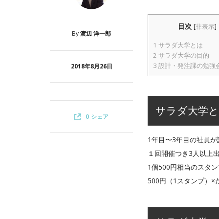
目次
[
非表示
]
By
渡辺 洋一郎
1
サラダ大学とは
2
サラダ大学の目的
3
設計・発注課の勉強
2018年8月26日
サラダ大学
0
シェア
1年目〜3年目の社員
１回開催つき3人以上
1個500円相当のスタ
500円（1スタンプ