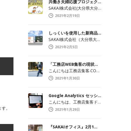
共働き夫婦応援プロジェクト開始！
SAKAI株式会社(大分県大分市中戸次／…
2021年2月19日
しっくいを使用した新商品2月8日（月）より発売開始
SAKAI株式会社（大分県大分市中戸次/…
2021年2月5日
「工務店WEB集客の現状」 現実・現場を改めて知ること
こんにちは工務店集客.COMの渡辺です。…
2021年1月30日
Google Analytics セッション数と訪問数の違い
こんにちは、工務店集客ドットコムの渡辺で…
ます。
2021年1月29日
『SAKAIオフィス』2月1日（月）より本格始動