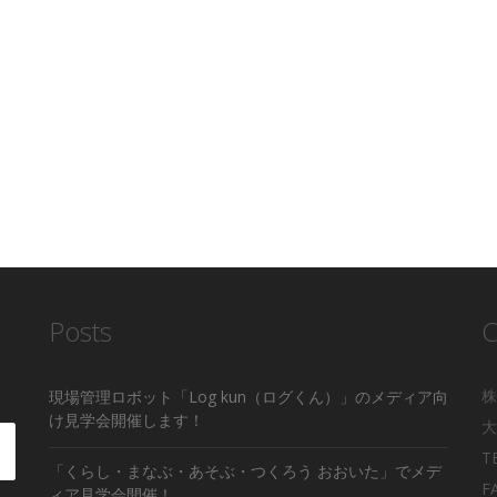
Posts
C
株
現場管理ロボット「Log kun（ログくん）」のメディア向
け見学会開催します！
大
T
「くらし・まなぶ・あそぶ・つくろう おおいた」でメデ
F
ィア見学会開催！