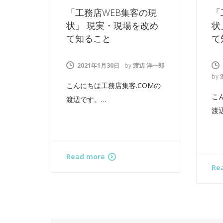
「工務店WEB集客の現
「
状」 現実・現場を改め
状
て知ること
て
2021年1月30日
-
by
渡辺 洋一郎
by
こんにちは工務店集客.COMの
こ
渡辺です。…
渡
Read more
Re