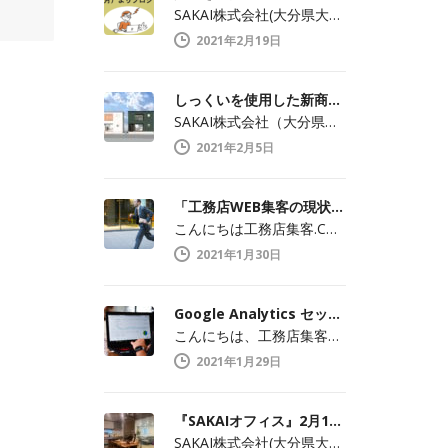
SAKAI株式会社(大分県大分市中戸次／…
2021年2月19日
しっくいを使用した新商品2月8日（月）より発売開始
SAKAI株式会社（大分県大分市中戸次/…
2021年2月5日
「工務店WEB集客の現状」 現実・現場を改めて知ること
こんにちは工務店集客.COMの渡辺です。…
2021年1月30日
Google Analytics セッション数と訪問数の違い
こんにちは、工務店集客ドットコムの渡辺で…
2021年1月29日
『SAKAIオフィス』2月1日（月）より本格始動
SAKAI株式会社(大分県大分市中戸次／…