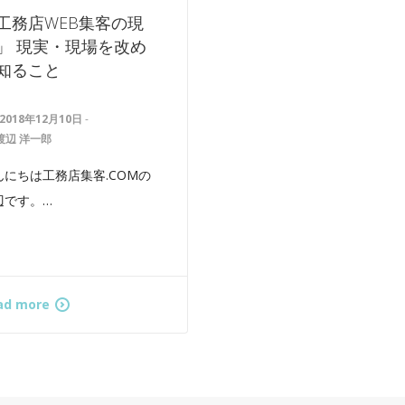
工務店WEB集客の現
」 現実・現場を改め
知ること
2018年12月10日
-
渡辺 洋一郎
んにちは工務店集客.COMの
辺です。…
ad more