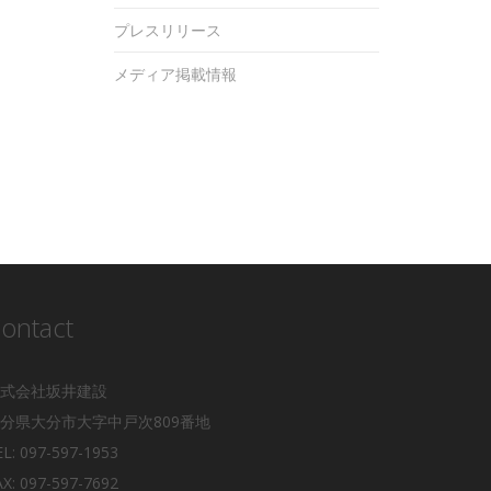
プレスリリース
メディア掲載情報
ontact
式会社坂井建設
分県大分市大字中戸次809番地
EL: 097-597-1953
AX: 097-597-7692