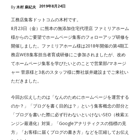
2019年8月24日
By
木村 麻紀夫
工務店集客ドットコムの木村です。
8月23日（金）に熊本の無添加住宅代理店 ファミリアホーム
様からのご要望でホームページ集客のフォローアップ研修を
開催しました。ファミリアホーム様は2018年開催の第4期工
務店WEB集客担当者育成研修にご参加されましたが、改め
てホームページ集客を学びたいとのことで営業部/マネージ
ャー 菅原様と3名のスタッフ様に弊社坂井建設までご来社い
ただきました。
今回お伝えしたのは「なんのためにホームページを運営する
のか？」「ブログを書く目的は？」という集客概念の部分と
「ブログを書いた際に必ず行わないといけないSEO（検索エ
ンジン最適化）対策」「Googleアナリティクスの指標の見
方」「お客様に届くブログの書き方」などを圧縮してお伝え