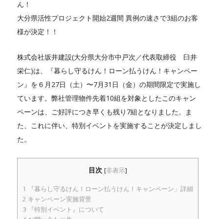
ん！
大分県活性プロジェクト開始2週間 異例の速さで3組のお客
様が決定！！
株式会社坂井建設(大分県大分市中戸次／代表取締役 臼井
栄仁)は、『暮らし守るけん！ローン払うけん！キャンペー
ン』を６月27日（土）〜7月31日（金）の期間限定で実施し
ています。弊社管理物件先着10組を対象としたこのキャン
ペーンは、ご好評につき早くも残り7組となりました。ま
た、これに伴い、特別イベントを実施することが決定しまし
た。
目次
[
非表示
]
1
『暮らし守るけん！ローン払うけん！キャンペーン」詳細
2
キャンペーン実施背景
3
『特別イベント』について