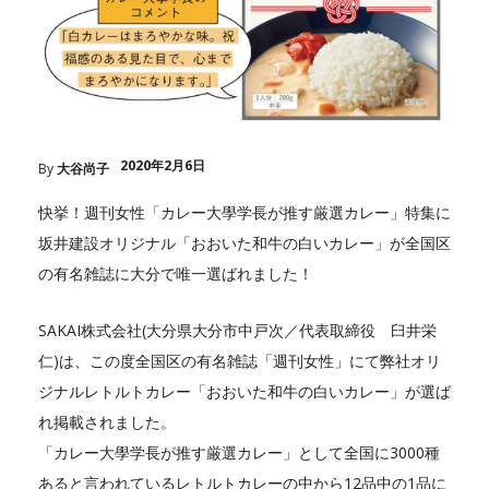
2020年2月6日
By
大谷尚子
快挙！週刊女性「カレー大學学長が推す厳選カレー」特集に
坂井建設オリジナル「おおいた和牛の白いカレー」が全国区
の有名雑誌に大分で唯一選ばれました！
SAKAI株式会社(大分県大分市中戸次／代表取締役 臼井栄
仁)は、この度全国区の有名雑誌「週刊女性」にて弊社オリ
ジナルレトルトカレー「おおいた和牛の白いカレー」が選ば
れ掲載されました。
「カレー大學学長が推す厳選カレー」として全国に3000種
あると言われているレトルトカレーの中から12品中の1品に