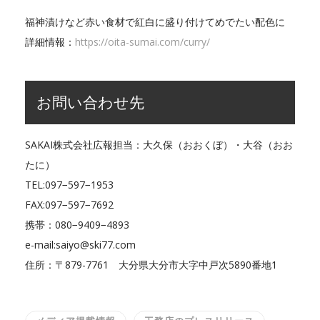
福神漬けなど赤い食材で紅白に盛り付けてめでたい配色に
詳細情報：
https://oita-sumai.com/curry/
お問い合わせ先
SAKAI株式会社広報担当：大久保（おおくぼ）・大谷（おお
たに）
TEL:097−597−1953
FAX:097−597−7692
携帯：080−9409−4893
e-mail:saiyo@ski77.com
住所：〒879-7761 大分県大分市大字中戸次5890番地1