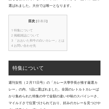
選ばれました。大分では唯一となります。
目次
[
非表示
]
1
特集について
2
掲載雑誌について
3
「おおいた和牛の白いカレー」とは
4
お問い合わせ先
特集について
週刊女性（２月11日号）の「カレー大學学長が推す厳選カ
レー」の内、1品に選ばれました。全国のレトルトカレーば
かり集められた特集の中で金額の違いや味のスパイシーさ、
マイルドさで位置づけられており、好みのカレーを見つけや