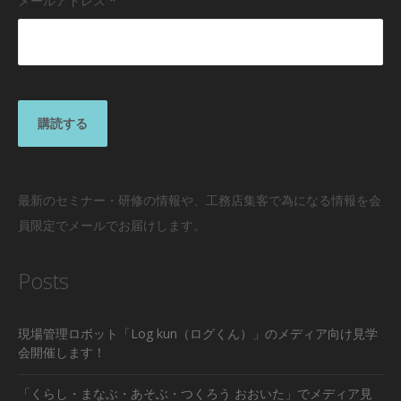
メールアドレス
*
最新のセミナー・研修の情報や、工務店集客で為になる情報を会
員限定でメールでお届けします。
Posts
現場管理ロボット「Log kun（ログくん）」のメディア向け見学
会開催します！
「くらし・まなぶ・あそぶ・つくろう おおいた」でメディア見