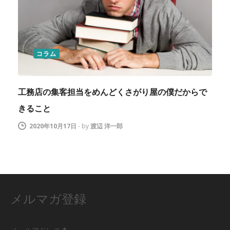
コラム
工務店の集客担当をめんどくさがり屋の僕だからで
きること
2020年10月17日
-
by
渡辺 洋一郎
メルマガ登録