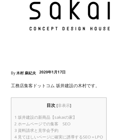
2020年1月17日
By
木村 麻紀夫
工務店集客ドットコム 坂井建設の木村です。
目次
[
非表示
]
1
坂井建設の新商品【sakaiの家】
2
ホームページでの集客 SEO
3
資料請求と見学会予約
4
見てほしいページに確実に誘導するSEO＝LPO