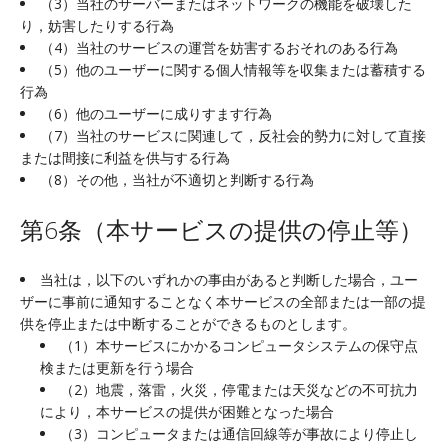
（3）当社のサーバーまたはネットワークの機能を破壊した
り，妨害したりする行為
（4）当社のサービスの運営を妨害するおそれのある行為
（5）他のユーザーに関する個人情報等を収集または蓄積する
行為
（6）他のユーザーに成りすます行為
（7）当社のサービスに関連して，反社会的勢力に対して直接
または間接に利益を供与する行為
（8）その他，当社が不適切と判断する行為
第6条（本サービスの提供の停止等）
当社は，以下のいずれかの事由があると判断した場合，ユー
ザーに事前に通知することなく本サービスの全部または一部の提
供を停止または中断することができるものとします。
（1）本サービスにかかるコンピュータシステムの保守点
検または更新を行う場合
（2）地震，落雷，火災，停電または天災などの不可抗力
により，本サービスの提供が困難となった場合
（3）コンピュータまたは通信回線等が事故により停止し