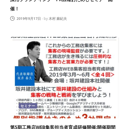
催！
2019年9月17日
-
by
木村 麻紀夫
セミナー
第5期工務店WEB集客担当者育成研修開催:開催期間