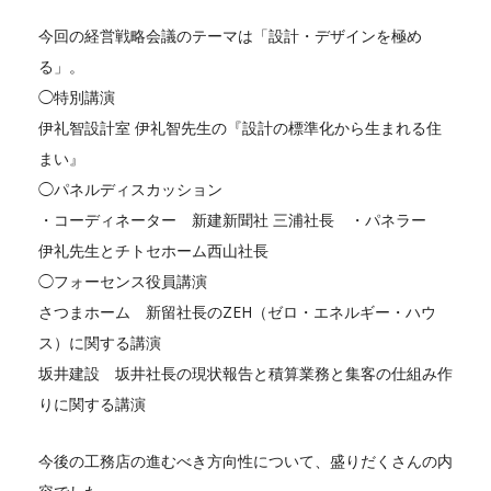
今回の経営戦略会議のテーマは「設計・デザインを極め
る」。
◯特別講演
伊礼智設計室 伊礼智先生の『設計の標準化から生まれる住
まい』
◯パネルディスカッション
・コーディネーター 新建新聞社 三浦社長 ・パネラー
伊礼先生とチトセホーム西山社長
◯フォーセンス役員講演
さつまホーム 新留社長のZEH（ゼロ・エネルギー・ハウ
ス）に関する講演
坂井建設 坂井社長の現状報告と積算業務と集客の仕組み作
りに関する講演
今後の工務店の進むべき方向性について、盛りだくさんの内