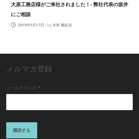
大原工務店様がご来社されました！- 弊社代表の坂井
にご相談
2019年5月17日
-
by
木村 麻紀夫
メルマガ登録
メールアドレス
*